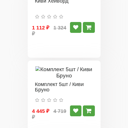
Киви Хейворд
1 112 ₽
1 324
₽
Комплект 5шт / Киви
Бруно
4 445 ₽
4 719
₽