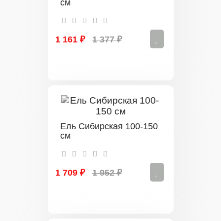
см
1 161 ₽
1 377 ₽
Ель Сибирская 100-150
см
1 709 ₽
1 952 ₽