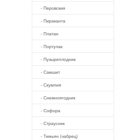
- Перовския
- Пираканта
- Платан
- Портулак
- Пузыреплодник
- Самшит
- Скумпия
- Снежноягодник
- Софора
- Страусник
- Тимьян (чабрец)