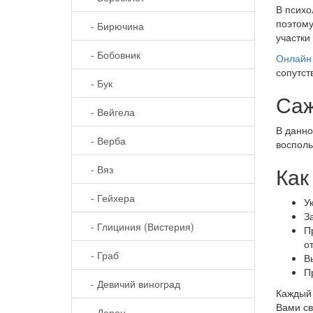
В психо
поэтому
- Бирючина
участки
- Бобовник
Онлайн 
сопутст
- Бук
Саж
- Вейгела
В данно
- Верба
восполь
Как
- Вяз
- Гейхера
У
З
- Глициния (Вистерия)
П
о
- Граб
В
П
- Девичий виноград
Каждый 
Вами св
- Дерен