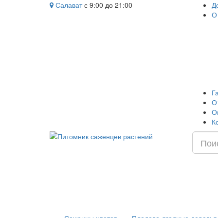
Салават
с 9:00 до 21:00
Д
О
Г
О
О
К