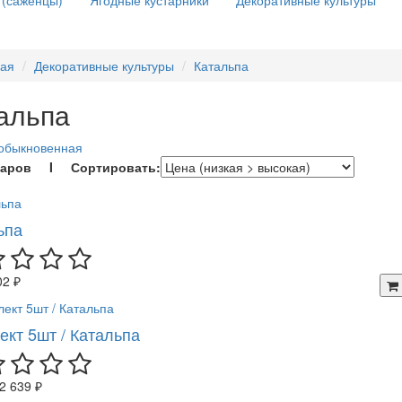
 (саженцы)
Ягодные кустарники
Декоративные культуры
ная
Декоративные культуры
Катальпа
альпа
 обыкновенная
варов I Сортировать:
ьпа
02 ₽
ект 5шт / Катальпа
2 639 ₽