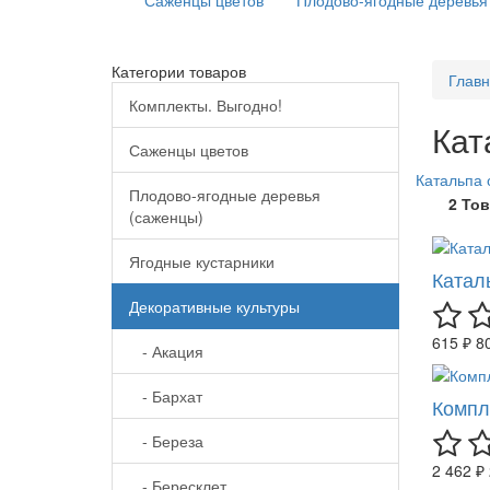
Саженцы цветов
Плодово-ягодные деревья
Категории товаров
Глав
Комплекты. Выгодно!
Кат
Саженцы цветов
Катальпа
Плодово-ягодные деревья
2 То
(саженцы)
Ягодные кустарники
Катал
Декоративные культуры
615 ₽
8
- Акация
- Бархат
Компл
- Береза
2 462 ₽
- Бересклет