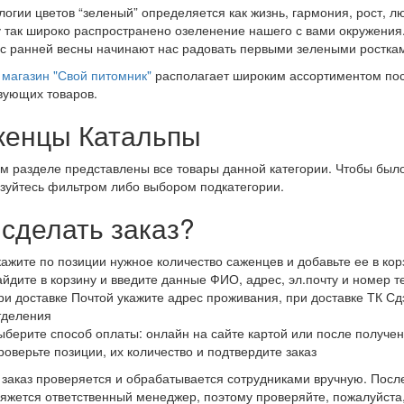
логии цветов “зеленый” определяется как жизнь, гармония, рост, 
 так широко распространено озеленение нашего с вами окружения.
 с ранней весны начинают нас радовать первыми зелеными росткам
магазин "Свой питомник"
располагает широким ассортиментом пос
вующих товаров.
енцы Катальпы
м разделе представлены все товары данной категории. Чтобы было
зуйтесь фильтром либо выбором подкатегории.
 сделать заказ?
кажите по позиции нужное количество саженцев и добавьте ее в кор
айдите в корзину и введите данные ФИО, адрес, эл.почту и номер 
ри доставке Почтой укажите адрес проживания, при доставке ТК Сдэ
тделения
ыберите способ оплаты: онлайн на сайте картой или после получен
роверьте позиции, их количество и подтвердите заказ
заказ проверяется и обрабатывается сотрудниками вручную. После
яжется ответственный менеджер, поэтому проверяйте, пожалуйста