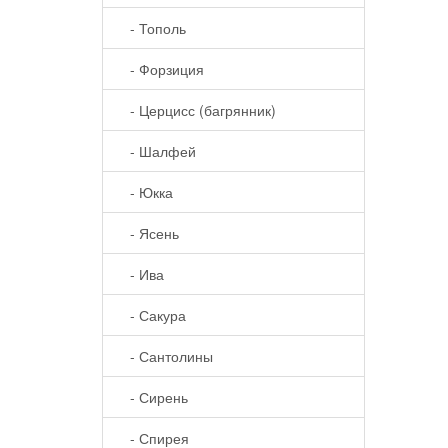
- Тополь
- Форзиция
- Церцисс (багрянник)
- Шалфей
- Юкка
- Ясень
- Ива
- Сакура
- Сантолины
- Сирень
- Спирея