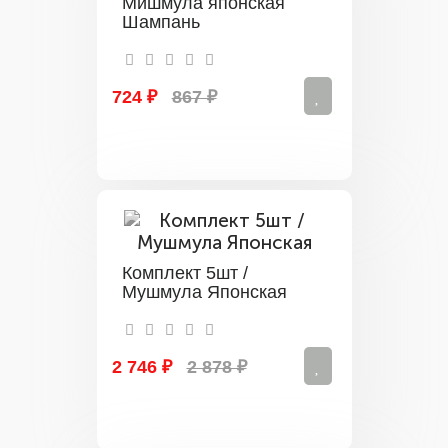
Мишмула японская
Шампань
724 ₽
867 ₽
Комплект 5шт /
Мушмула Японская
2 746 ₽
2 878 ₽