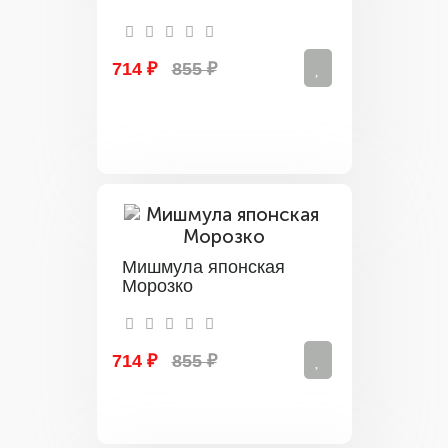
714 ₽
855 ₽
Мишмула японская
Морозко
714 ₽
855 ₽