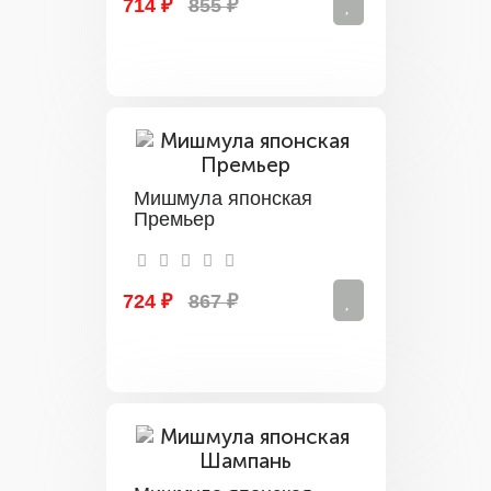
714 ₽
855 ₽
Мишмула японская
Премьер
724 ₽
867 ₽