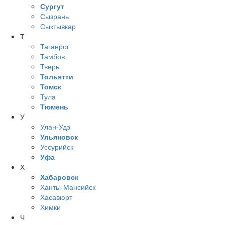
Сургут
Сызрань
Сыктывкар
Т
Таганрог
Тамбов
Тверь
Тольятти
Томск
Тула
Тюмень
У
Улан-Удэ
Ульяновск
Уссурийск
Уфа
Х
Хабаровск
Ханты-Мансийск
Хасавюрт
Химки
Ч