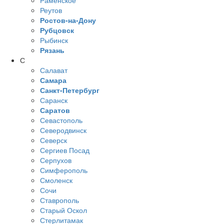
Раменское
Реутов
Ростов-на-Дону
Рубцовск
Рыбинск
Рязань
С
Салават
Самара
Санкт-Петербург
Саранск
Саратов
Севастополь
Северодвинск
Северск
Сергиев Посад
Серпухов
Симферополь
Смоленск
Сочи
Ставрополь
Старый Оскол
Стерлитамак