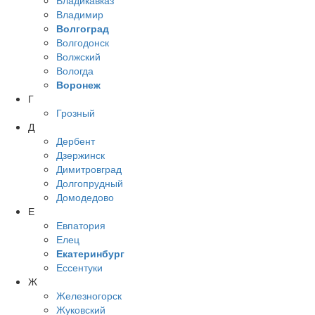
Владикавказ
Владимир
Волгоград
Волгодонск
Волжский
Вологда
Воронеж
Г
Грозный
Д
Дербент
Дзержинск
Димитровград
Долгопрудный
Домодедово
Е
Евпатория
Елец
Екатеринбург
Ессентуки
Ж
Железногорск
Жуковский