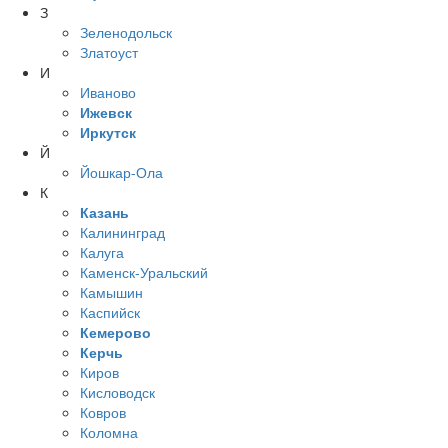
З
Зеленодольск
Златоуст
И
Иваново
Ижевск
Иркутск
Й
Йошкар-Ола
К
Казань
Калининград
Калуга
Каменск-Уральский
Камышин
Каспийск
Кемерово
Керчь
Киров
Кисловодск
Ковров
Коломна