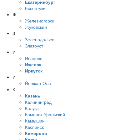
Екатеринбург
Ессентуки
Ж
Железногорск
Жуковский
З
Зеленодольск
Златоуст
И
Иваново
Ижевск
Иркутск
Й
Йошкар-Ола
К
Казань
Калининград
Калуга
Каменск-Уральский
Камышин
Каспийск
Кемерово
Керчь