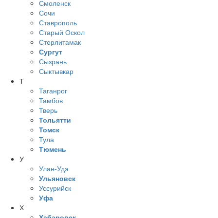
Смоленск
Сочи
Ставрополь
Старый Оскол
Стерлитамак
Сургут
Сызрань
Сыктывкар
Т
Таганрог
Тамбов
Тверь
Тольятти
Томск
Тула
Тюмень
У
Улан-Удэ
Ульяновск
Уссурийск
Уфа
Х
Хабаровск