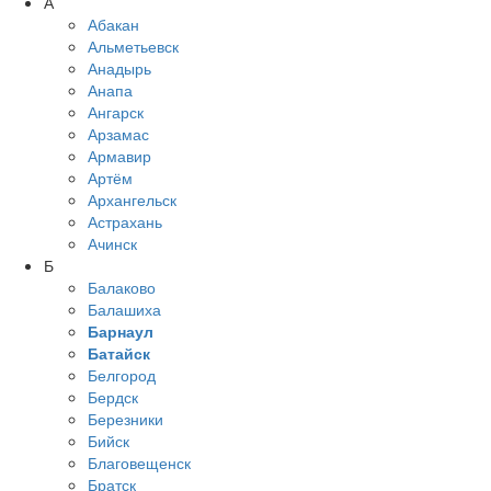
А
Абакан
Альметьевск
Анадырь
Анапа
Ангарск
Арзамас
Армавир
Артём
Архангельск
Астрахань
Ачинск
Б
Балаково
Балашиха
Барнаул
Батайск
Белгород
Бердск
Березники
Бийск
Благовещенск
Братск