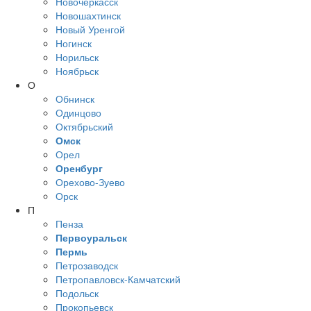
Новочеркасск
Новошахтинск
Новый Уренгой
Ногинск
Норильск
Ноябрьск
О
Обнинск
Одинцово
Октябрьский
Омск
Орел
Оренбург
Орехово-Зуево
Орск
П
Пенза
Первоуральск
Пермь
Петрозаводск
Петропавловск-Камчатский
Подольск
Прокопьевск