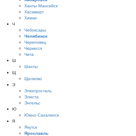
Ханты-Мансийск
Хасавюрт
Химки
Ч
Чебоксары
Челябинск
Череповец
Черкесск
Чита
Ш
Шахты
Щ
Щелково
Э
Электросталь
Элиста
Энгельс
Ю
Южно-Сахалинск
Я
Якутск
Ярославль