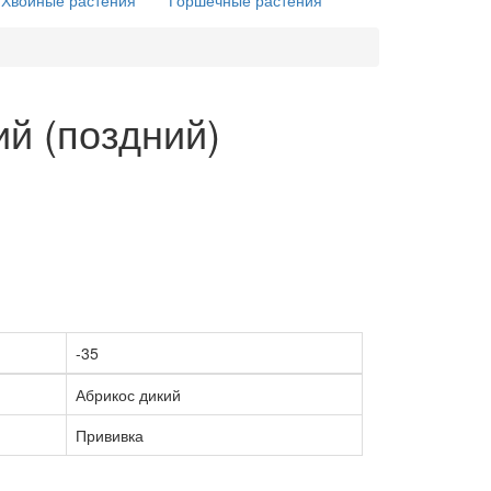
Хвойные растения
Горшечные растения
й (поздний)
-35
Абрикос дикий
Прививка