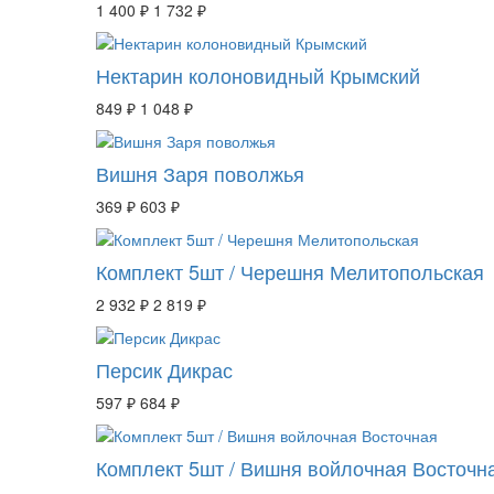
1 400 ₽
1 732 ₽
Нектарин колоновидный Крымский
849 ₽
1 048 ₽
Вишня Заря поволжья
369 ₽
603 ₽
Комплект 5шт / Черешня Мелитопольская
2 932 ₽
2 819 ₽
Персик Дикрас
597 ₽
684 ₽
Комплект 5шт / Вишня войлочная Восточн