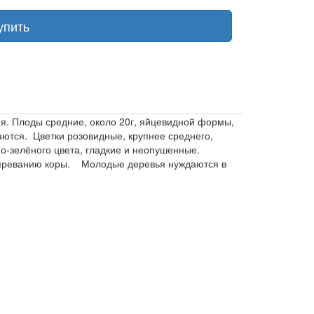
упить
ия. Плоды средние, около 20г, яйцевидной формы,
аются. Цветки розовидные, крупнее среднего,
но-зелёного цвета, гладкие и неопушенные.
допреванию коры. Молодые деревья нуждаются в