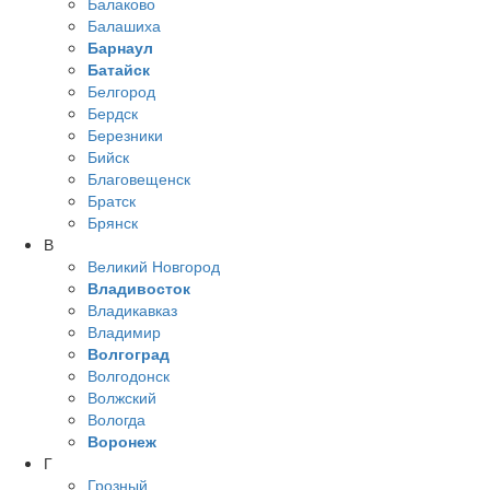
Балаково
Балашиха
Барнаул
Батайск
Белгород
Бердск
Березники
Бийск
Благовещенск
Братск
Брянск
В
Великий Новгород
Владивосток
Владикавказ
Владимир
Волгоград
Волгодонск
Волжский
Вологда
Воронеж
Г
Грозный