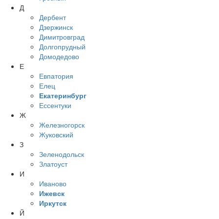
Д
Дербент
Дзержинск
Димитровград
Долгопрудный
Домодедово
Е
Евпатория
Елец
Екатеринбург
Ессентуки
Ж
Железногорск
Жуковский
З
Зеленодольск
Златоуст
И
Иваново
Ижевск
Иркутск
Й