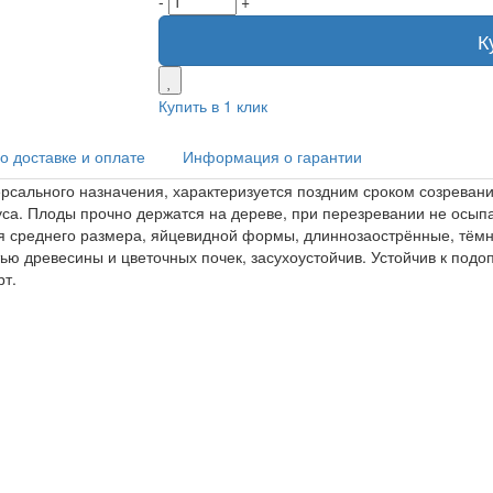
-
+
К
Купить в 1 клик
 доставке и оплате
Информация о гарантии
ерсального назначения, характеризуется поздним сроком созреван
куса. Плоды прочно держатся на дереве, при перезревании не осып
тья среднего размера, яйцевидной формы, длиннозаострённые, тём
ью древесины и цветочных почек, засухоустойчив. Устойчив к по
т.