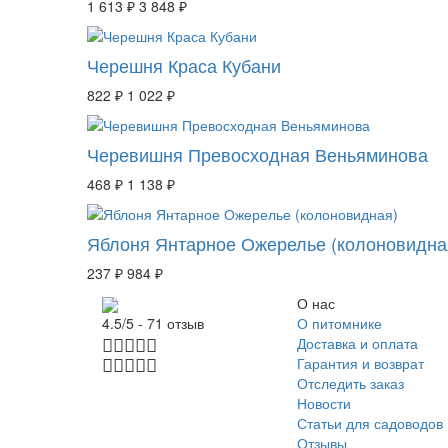
1 613 ₽
3 848 ₽
Черешня Краса Кубани
822 ₽
1 022 ₽
Черевишня Превосходная Веньяминова
468 ₽
1 138 ₽
Яблоня Янтарное Ожерелье (колоновидна
237 ₽
984 ₽
О нас
О питомнике
4.5/5 - 71 отзыв
Доставка и оплата
Гарантия и возврат
Отследить заказ
Новости
Статьи для садоводов
Отзывы