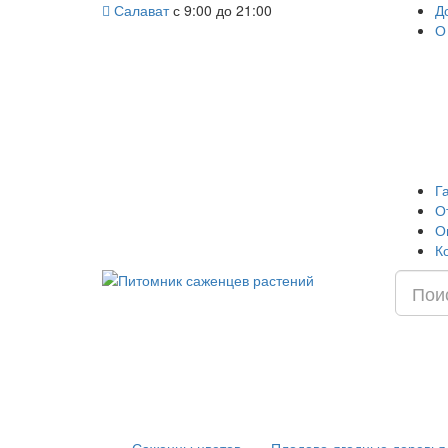
Салават
с 9:00 до 21:00
Д
О
Г
О
О
К